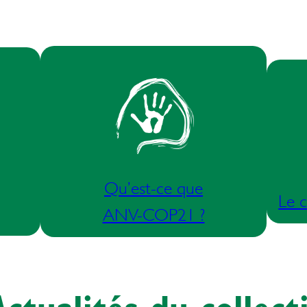
Qu’est-ce que
Le c
ANV-COP21 ?