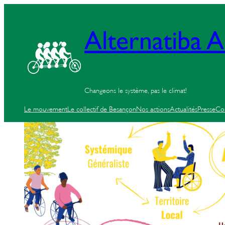
Alternatiba
Changeons le système, pas le climat!
Le mouvement
Le collectif de Besançon
Nos actions
Actualités
Presse
Co