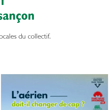
f
sançon
cales du collectif.