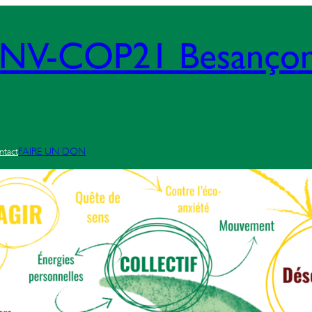
 ANV-COP21 Besanço
ntact
FAIRE UN DON